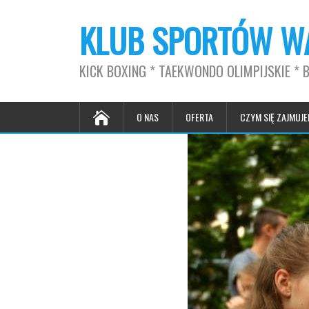
KLUB SPORTÓW WA
KICK BOXING * TAEKWONDO OLIMPIJSKIE * 
O NAS
OFERTA
CZYM SIĘ ZAJMUJE